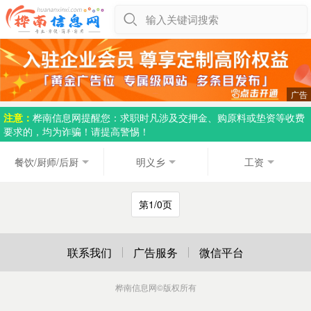
输入关键词搜索
注意：
桦南信息网提醒您：求职时凡涉及交押金、购原料或垫资等收费
要求的，均为诈骗！请提高警惕！
餐饮/厨师/后厨
明义乡
工资
第1/0页
联系我们
广告服务
微信平台
桦南信息网
©版权所有