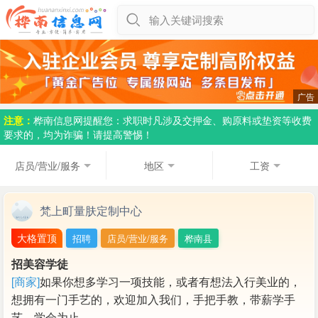
输入关键词搜索
注意：
桦南信息网提醒您：求职时凡涉及交押金、购原料或垫资等收费
要求的，均为诈骗！请提高警惕！
店员/营业/服务
地区
工资
梵上町量肤定制中心
大格置顶
招聘
店员/营业/服务
桦南县
招美容学徒
[商家]
如果你想多学习一项技能，或者有想法入行美业的，
想拥有一门手艺的，欢迎加入我们，手把手教，带薪学手
艺，学会为止