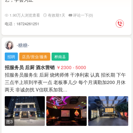
1.90万人浏览查看
有效期1天
评论一下(0)
电话：18724261251
-糖糖-
招聘
店员/营业/服务
桦南县
招服务员 后厨 酒水营销
￥2300 - 5000
招服务员服务生 后厨 烧烤师傅 干净利索 认真 招长期 下午
三点半上班到半夜一点 老板事儿少 每个月满勤加200 月休
两天 非诚勿扰 V信联系加我…
图3