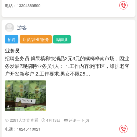
电话：13304889590
游客
招聘
店员/营业/服务
桦南县
业务员
招聘业务员 鲜果槟榔快消品2元3元的槟榔桦南市场，因业
务发展?现招聘业务员1人： 1.工作内容:跑市区，维护老客
户开发新客户 2.工作要求:男女不限25…
图1
2281人浏览查看
4月13日
评论一下(0)
电话：18245410021