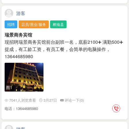
游客
招聘
店员/营业/服务
桦南县
瑞景商务宾馆
现招聘瑞景商务宾馆前台副班一名，底薪2100➕ 满勤500➕
提成，有工龄工资，有员工餐，会简单的电脑操作，
13644685980
图1
7041人浏览查看
3月27日
评论一下(0)
电话：13644685980