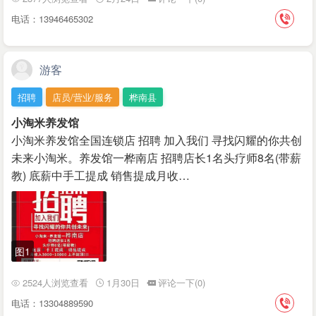
电话：13946465302
游客
招聘
店员/营业/服务
桦南县
小淘米养发馆
小淘米养发馆全国连锁店 招聘 加入我们 寻找闪耀的你共创
未来小淘米。养发馆一桦南店 招聘店长1名头疗师8名(带薪
教) 底薪中手工提成 销售提成月收…
图1
2524人浏览查看
1月30日
评论一下(0)
电话：13304889590