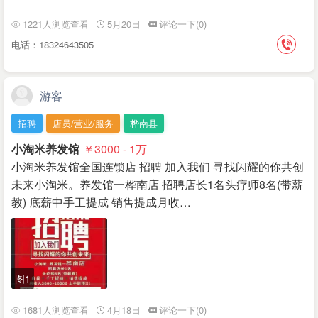
1221人浏览查看
5月20日
评论一下(0)
电话：18324643505
游客
招聘
店员/营业/服务
桦南县
小淘米养发馆
￥3000 - 1
万
小淘米养发馆全国连锁店 招聘 加入我们 寻找闪耀的你共创
未来小淘米。养发馆一桦南店 招聘店长1名头疗师8名(带薪
教) 底薪中手工提成 销售提成月收…
图1
1681人浏览查看
4月18日
评论一下(0)