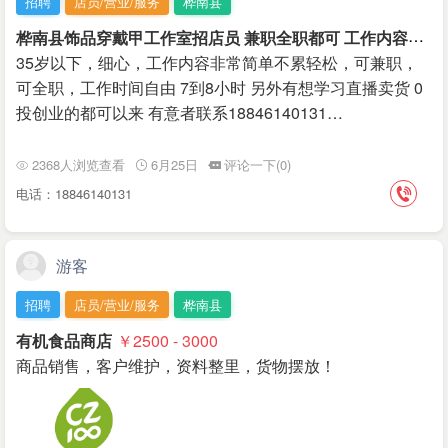
招聘
店员/营业/服务
桦南县
桦
南县饰品穿戴甲工作室招店员 兼职全职都可 工作内容简单轻松
35岁以下，细心，工作内容非常简单不累轻松，可兼职，
可全职，工作时间自由 7到8小时 另外有想学习直播卖货 0
投创业的都可以来 有意者联系18846140131…
2368人浏览查看
6月25日
评论一下(0)
电话：18846140131
游客
招聘
店员/营业/服务
桦南县
有机食品商店
￥2500 - 3000
商品销售，客户维护，资料整里，货物摆放！