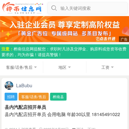
输入关键词搜索
注意：
桦南信息网提醒您：求职时凡涉及交押金、购原料或垫资等收费
要求的，均为诈骗！请提高警惕！
客服/话务/售后
地区
工资
LaBubu
招聘
客服/话务/售后
桦南县
县内汽配店招开单员
县内汽配店招开单员 会用电脑 年龄30以里 18145491022