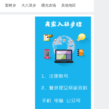
梨树乡
大八浪乡
曙光农场
其他地区