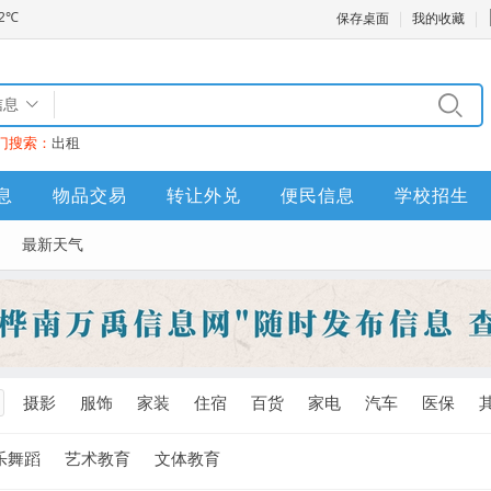
保存桌面
我的收藏
信息
门搜索：
出租
息
物品交易
转让外兑
便民信息
学校招生
最新天气
摄影
服饰
家装
住宿
百货
家电
汽车
医保
乐舞蹈
艺术教育
文体教育