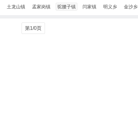
土龙山镇
孟家岗镇
驼腰子镇
闫家镇
明义乡
金沙乡
第1/0页