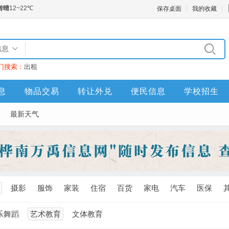
保存桌面
我的收藏
信息
门搜索：
出租
息
物品交易
转让外兑
便民信息
学校招生
最新天气
摄影
服饰
家装
住宿
百货
家电
汽车
医保
乐舞蹈
艺术教育
文体教育