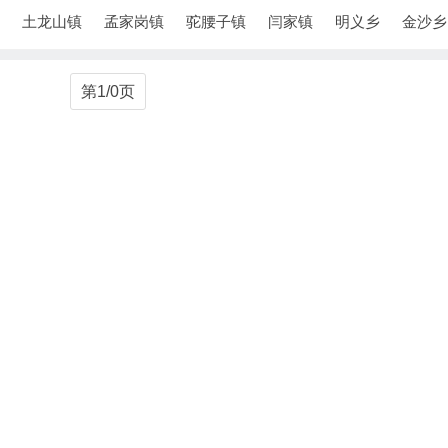
土龙山镇
孟家岗镇
驼腰子镇
闫家镇
明义乡
金沙乡
第1/0页