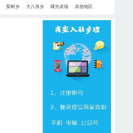
梨树乡
大八浪乡
曙光农场
其他地区