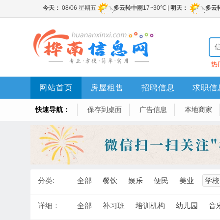
热
网站首页
房屋租售
招聘信息
求职信
快速导航：
保存到桌面
广告信息
本地商家
分类:
全部
餐饮
娱乐
便民
美业
学校
详细：
全部
补习班
培训机构
幼儿园
音