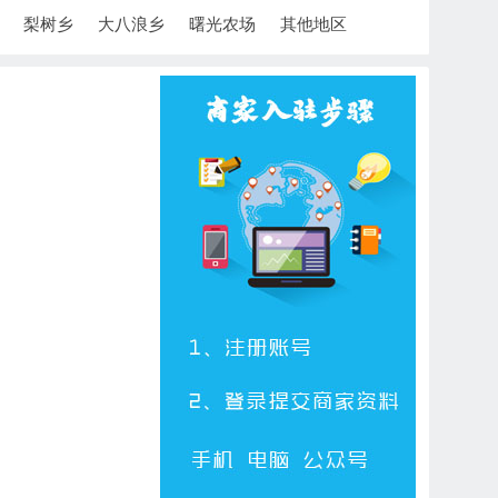
梨树乡
大八浪乡
曙光农场
其他地区