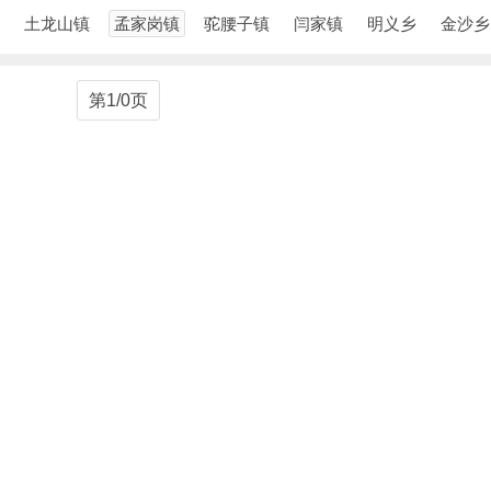
土龙山镇
孟家岗镇
驼腰子镇
闫家镇
明义乡
金沙乡
第1/0页