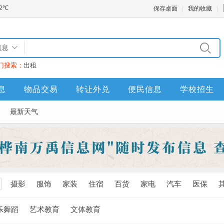
保存桌面
我的收藏
信息
门搜索：
出租
息
物品交易
转让外兑
便民信息
学校招生
最新天气
摄影
服饰
家装
住宿
百货
家电
汽车
医保
乐舞蹈
艺术教育
文体教育