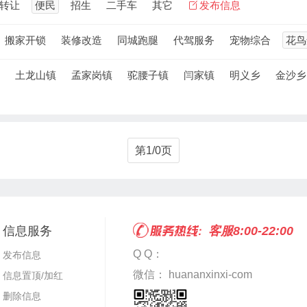
转让
便民
招生
二手车
其它
发布信息
搬家开锁
装修改造
同城跑腿
代驾服务
宠物综合
花鸟
土龙山镇
孟家岗镇
驼腰子镇
闫家镇
明义乡
金沙乡
第1/0页
信息服务
客服8:00-22:00
Q Q：
发布信息
微信： huananxinxi-com
信息置顶/加红
删除信息