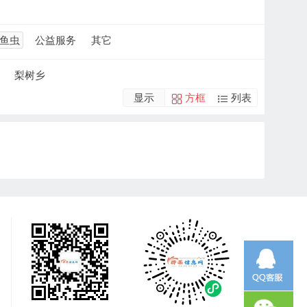
鱼虫
公益服务
其它
梨树乡
显示
方框
列表