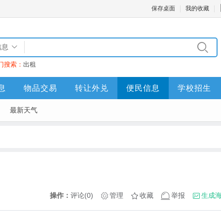
保存桌面
我的收藏
信息
门搜索：
出租
息
物品交易
转让外兑
便民信息
学校招生
最新天气
操作：
评论(0)
管理
收藏
举报
生成