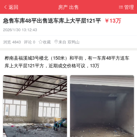
返回
房产 出售
管理
急售车库48平出售送车库上大平层121平
￥13万
2026/1/30 13:12:43
浏览 4843
评论 0
收藏
来自 双鸭山
桦南县福溪城3号楼北（150米）和平街，有一车库48平方送车
库上大平层121平方，近期成交价格可议，13万