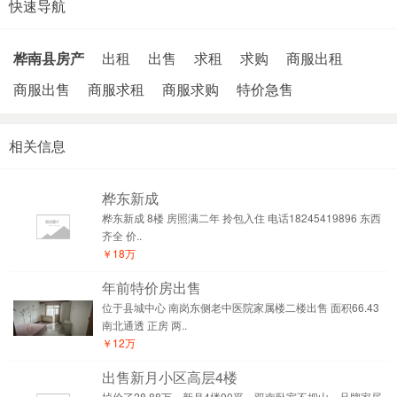
快速导航
桦南县房产
出租
出售
求租
求购
商服出租
商服出售
商服求租
商服求购
特价急售
相关信息
桦东新成
桦东新成 8楼 房照满二年 拎包入住 电话18245419896 东西
齐全 价..
￥18万
年前特价房出售
位于县城中心 南岗东侧老中医院家属楼二楼出售 面积66.43
南北通透 正房 两..
￥12万
出售新月小区高层4楼
掉价了28.88万，新月4楼90平，双南卧室不把山，品牌家居