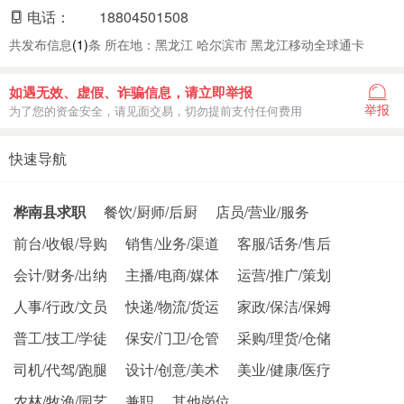
电话：
18804501508
共发布信息
(1)
条 所在地：黑龙江 哈尔滨市 黑龙江移动全球通卡
如遇无效、虚假、诈骗信息，请立即举报
举报
为了您的资金安全，请见面交易，切勿提前支付任何费用
快速导航
桦南县求职
餐饮/厨师/后厨
店员/营业/服务
前台/收银/导购
销售/业务/渠道
客服/话务/售后
会计/财务/出纳
主播/电商/媒体
运营/推广/策划
人事/行政/文员
快递/物流/货运
家政/保洁/保姆
普工/技工/学徒
保安/门卫/仓管
采购/理货/仓储
司机/代驾/跑腿
设计/创意/美术
美业/健康/医疗
农林/牧渔/园艺
兼职
其他岗位