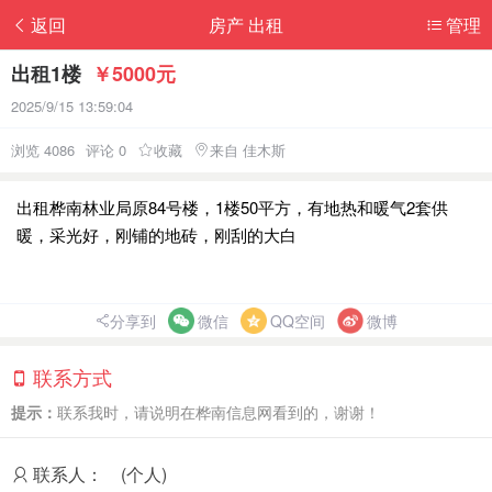
返回
房产 出租
管理
出租1楼
￥5000元
2025/9/15 13:59:04
浏览 4086
评论 0
收藏
来自 佳木斯
出租桦南林业局原84号楼，1楼50平方，有地热和暖气2套供
暖，采光好，刚铺的地砖，刚刮的大白
分享到
微信
QQ空间
微博
联系方式
提示：
联系我时，请说明在桦南信息网看到的，谢谢！
联系人：
(个人)