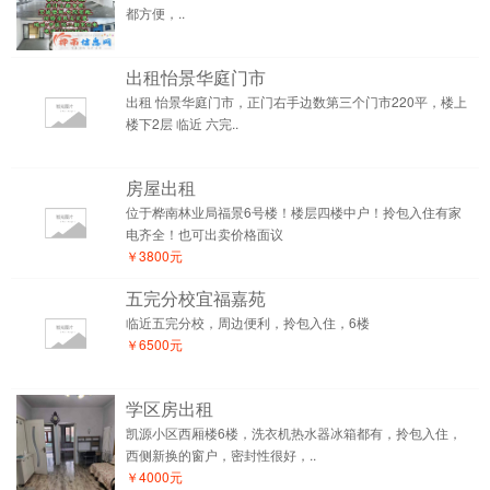
都方便，..
出租怡景华庭门市
出租 怡景华庭门市，正门右手边数第三个门市220平，楼上
楼下2层 临近 六完..
房屋出租
位于桦南林业局福景6号楼！楼层四楼中户！拎包入住有家
电齐全！也可出卖价格面议
￥3800元
五完分校宜福嘉苑
临近五完分校，周边便利，拎包入住，6楼
￥6500元
学区房出租
凯源小区西厢楼6楼，洗衣机热水器冰箱都有，拎包入住，
西侧新换的窗户，密封性很好，..
￥4000元