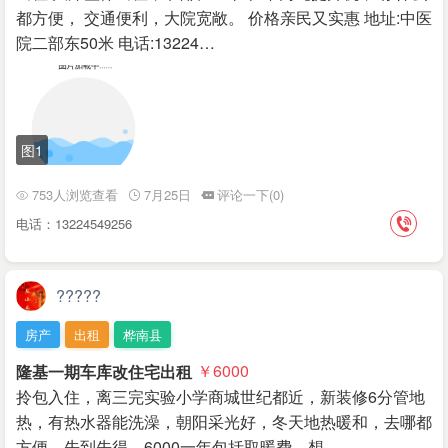
都方便， 交通便利，大院宽敞。 价格亲民又实惠 地址:中医
院二部东50米 电话:13224…
图1
753人浏览查看
7月25日
评论一下(0)
电话：13224549256
?????
房产
出租
桦南县
隆基一期车库改住宅出租
￥6000
拎包入住，离三完实验小学商城世纪都近，新装修6分管地
热，有热水器能洗澡，朝阳采光好，冬天地热暖和，去哪都
方便，先到先得。6000一年包括取暖费，想…