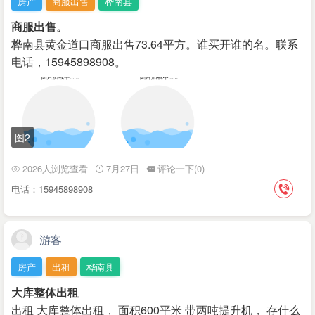
房产
商服出售
桦南县
商服出售。
桦南县黄金道口商服出售73.64平方。谁买开谁的名。联系
电话，15945898908。
图2
2026人浏览查看
7月27日
评论一下(0)
电话：15945898908
游客
房产
出租
桦南县
大库整体出租
出租 大库整体出租， 面积600平米 带两吨提升机， 存什么