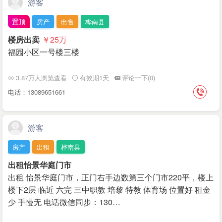
游客
置顶
房产
出售
桦南县
楼房出卖
￥25
万
福园小区一号楼三楼
3.87万人浏览查看
有效期1天
评论一下(0)
电话：13089651661
游客
房产
出租
桦南县
出租怡景华庭门市
出租 怡景华庭门市，正门右手边数第三个门市220平，楼上
楼下2层 临近 六完 三中职教 培黎 特教 体育场 位置好 租金
少 手慢无 电话微信同步：130…