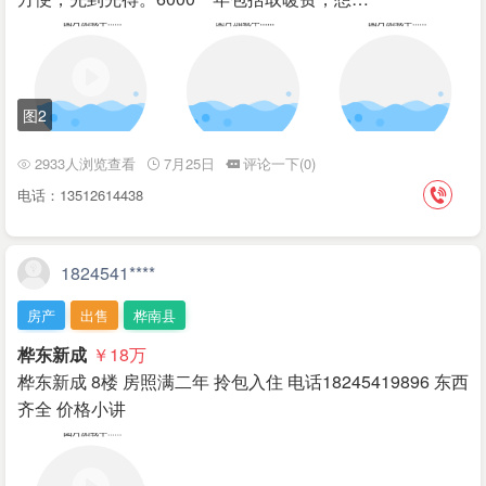
图2
2933人浏览查看
7月25日
评论一下(0)
电话：13512614438
1824541****
房产
出售
桦南县
桦东新成
￥18
万
桦东新成 8楼 房照满二年 拎包入住 电话18245419896 东西
齐全 价格小讲