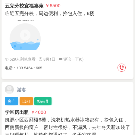
五完分校宜福嘉苑
￥6500
临近五完分校，周边便利，拎包入住，6楼
529人浏览查看
8月1日
评论一下(0)
电话：133 5454 1665
游客
房产
出租
桦南县
学区房出租
￥4000
凯源小区西厢楼6楼，洗衣机热水器冰箱都有，拎包入住，
西侧新换的窗户，密封性很好，不漏风，去年冬天新加装了
三组暖气片，地热也都通好了，冬天室内温…