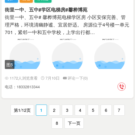
街里一中、五中#学区电梯房#馨桦博苑
街里一中、五中# 馨桦博苑电梯学区房 小区安保完善、管
理严格，环境清幽静谧、宜居舒适。 房源位于4号楼一单元
701，紧邻一中和五中学校，上学出行都…
图5
1172人浏览查看
7月10日
评论一下(0)
电话：18332813344
第1/12页
1
2
3
4
5
6
7
8
下一页