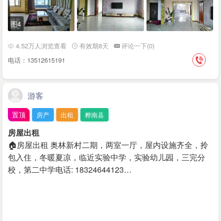
图4
4.52万人浏览查看
有效期8天
评论一下(0)
电话：13512615191
游客
置顶
房产
出租
桦南县
房屋出租
🏠房屋出租 奥林新村二期，两室一厅，​屋内设施齐全，拎
包入住，冬暖夏凉，临近实验中学，实验幼儿园，三完分
校，第二中学 ​电话: 18324644123…