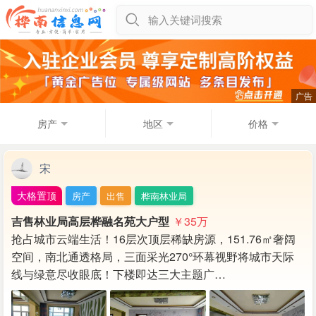
输入关键词搜索
房产
地区
价格
宋
大格置顶
房产
出售
桦南林业局
吉售林业局高层桦融名苑大户型
￥35
万
抢占城市云端生活！16层次顶层稀缺房源，151.76㎡奢阔
空间，南北通透格局，三面采光270°环幕视野将城市天际
线与绿意尽收眼底！下楼即达三大主题广…