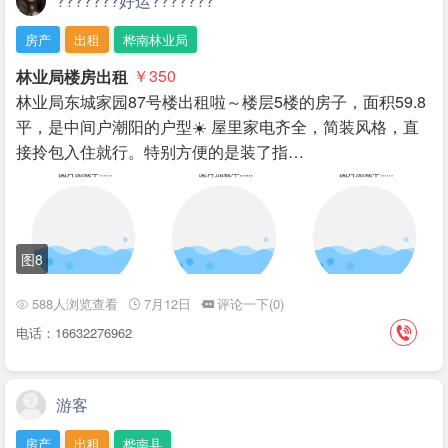
???????好运???????
房产
出租
桦南林业局
林业局楼房出租
￥350
林业局东城家园87号楼出租啦～楼层5楼的房子，面积59.8
平，是中间户潮阳的户型☀️ 屋里家电齐全，简装风格，直
接拎包入住就行。特别方便的是装了指…
图8
588人浏览查看
7月12日
评论一下(0)
电话：16632276962
游客
房产
出租
桦南县