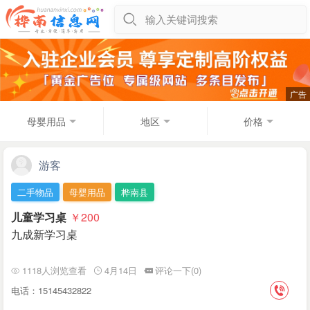
输入关键词搜索
母婴用品
地区
价格
游客
二手物品
母婴用品
桦南县
儿童学习桌
￥200
九成新学习桌
1118人浏览查看
4月14日
评论一下(0)
电话：15145432822