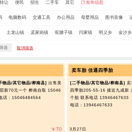
转让
便民
招生
二手车
其它
发布信息
码
电脑数码
交通工具
办公用品
母婴用品
图书音像
土龙山镇
孟家岗镇
驼腰子镇
闫家镇
明义乡
金沙乡
筛选
取消筛选
卖车胎 佳通四季胎
手物品/其它物品/桦南县]
出售美
[二手物品/其它物品/桦南县]
卖
层新70元一个 桦南自取 15046
四季胎205-55-16 接近九成新
电话：15046484564
个胎 联系电话 13946467633
电话：13946467633
￥
70
3月27日