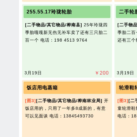
255.55.17玲珑轮胎
二手轮
[二手物品/其它物品/桦南县]
25年玲珑四
[二手物品
季胎嘎嘎新无伤无补车卖了还有三只胎二
季胎二百
百一个
电话：198 4513 9764
还有三个
3月19日
￥
200
3月19日
饭店用电蒸箱
轮滑鞋
[图3]
[二手物品/其它物品/桦南林业局]
开
[图3]
[二
饭店用的，只用了一年多8成新的，有意
童轮滑鞋
可以见面谈
电话：13845493730
电话：188