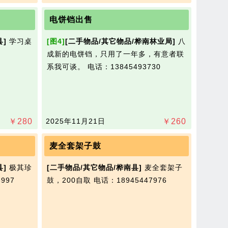
电饼铛出售
县]
学习桌
[图4]
[二手物品/其它物品/桦南林业局]
八
成新的电饼铛，只用了一年多，有意者联
系我可谈。
电话：13845493730
￥
280
2025年11月21日
￥
260
麦全套架子鼓
县]
极其珍
[二手物品/其它物品/桦南县]
麦全套架子
997
鼓，200自取
电话：18945447976