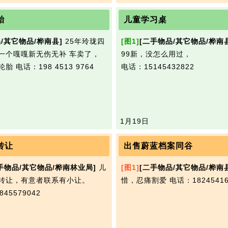
胎
儿童学习桌
/其它物品/桦南县]
25年玲珑四
[图1]
[二手物品/其它物品/桦南
一个嘎嘎新无伤无补 车卖了，
99新，没怎么用过，
轮胎
电话：198 4513 9764
电话：15145432822
1月19日
转让
出售蔚蓝档案同谷
手物品/其它物品/桦南林业局]
儿
[图1]
[二手物品/其它物品/桦南
转让，有意者联系有小让。
惜，忍痛割爱
电话：18245416
45579042