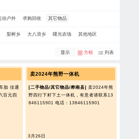
运动户外
求购回收
其它物品
梨树乡
大八浪乡
曙光农场
其他地区
显示
方框
列表
卖2024年熊野一体机
车胎 佳通
[二手物品/其它物品/桦南县]
卖2024年熊
 六百元四
野四行下籽下土一体机，有意者请联系13
846115901
电话：13846115901
3月26日