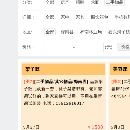
分类:
全部
房产
招聘
求职
二手物品
详细：
全部
家电
家具
服饰箱包
手机数
地区:
全部
桦南县
桦南林业局
石头河子镇
价格：
价格
-
(元)
架子鼓
美容床
[图7]
[二手物品/其它物品/桦南县]
品牌架
[图2]
[二
子鼓九成新一套，凳子架谱都有。老师都
容床2张9
调试好的，到家直接可以用，不用在重新
484564
调试组装
电话：13512616017
5月27日
￥
1500
5月3日